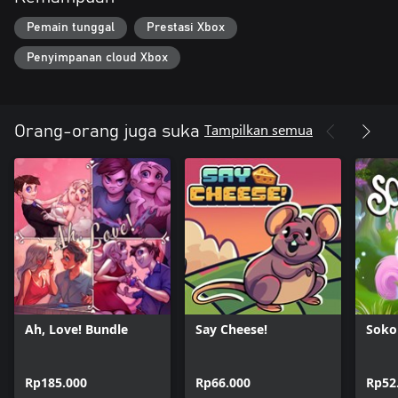
Pemain tunggal
Prestasi Xbox
Penyimpanan cloud Xbox
Tampilkan semua
Orang-orang juga suka
Ah, Love! Bundle
Say Cheese!
Soko
Rp185.000
Rp66.000
Rp52