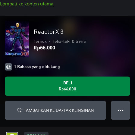
Lompati ke konten utama
ReactorX 3
Ternox
•
Teka-teki & trivia
Rp66.000
1 Bahasa yang didukung
BELI
Rp66.000
TAMBAHKAN KE DAFTAR KEINGINAN
● ● ●