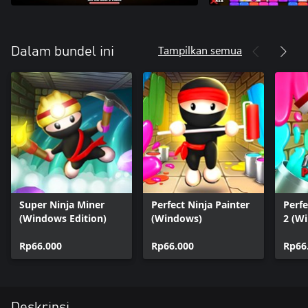
Tampilkan semua
Dalam bundel ini
Super Ninja Miner
Perfect Ninja Painter
Perfe
(Windows Edition)
(Windows)
2 (W
Rp66.000
Rp66.000
Rp66
Deskripsi