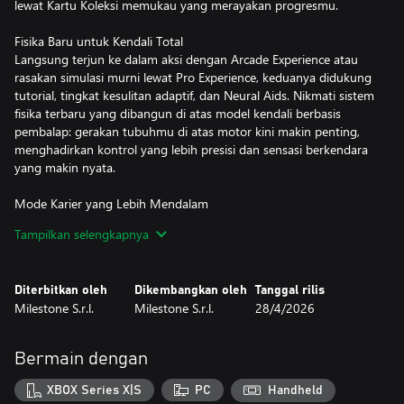
lewat Kartu Koleksi memukau yang merayakan progresmu.
Fisika Baru untuk Kendali Total
Langsung terjun ke dalam aksi dengan Arcade Experience atau
rasakan simulasi murni lewat Pro Experience, keduanya didukung
tutorial, tingkat kesulitan adaptif, dan Neural Aids. Nikmati sistem
fisika terbaru yang dibangun di atas model kendali berbasis
pembalap: gerakan tubuhmu di atas motor kini makin penting,
menghadirkan kontrol yang lebih presisi dan sensasi berkendara
yang makin nyata.
Mode Karier yang Lebih Mendalam
Bangun warisanmu dari Rookie hingga Legend dengan pembalap
Tampilkan selengkapnya
kustom, atau hidupkan kembali dan bentuk ulang karier bintang
MotoGP™ resmi. Perjalananmu berkembang dari musim ke
musim melalui negosiasi kontrak, dinamika pasar pembalap, dan
Diterbitkan oleh
Dikembangkan oleh
Tanggal rilis
konferensi pers yang menentukan masa depanmu.
Milestone S.r.l.
Milestone S.r.l.
28/4/2026
Pernyataanmu kepada media memengaruhi tantangan
berikutnya, sementara kerja sama dengan tim mendorong
pengembangan motor. Setiap keputusan menjadi bagian dari
Bermain dengan
ceritamu.
XBOX Series X|S
PC
Handheld
Latihan dan Eksperimen