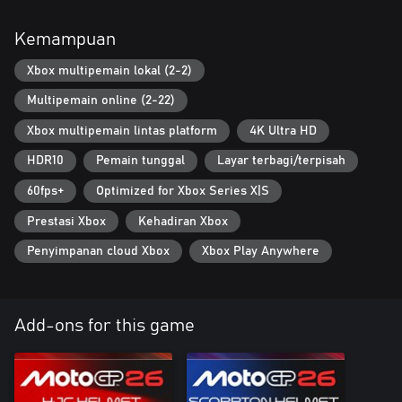
Tinggalkan paddock sejenak dan jelajahi cara baru berkendara.
Berlatihlah lewat disiplin Motard, Flat Track, dan Minibike, atau
Kemampuan
jajal sirkuit dengan Motor Produksi, model yang hadir dalam
event single-brand dengan fisika khusus.
Xbox multipemain lokal (2-2)
Multipemain online (2-22)
Balapan Bersama
Bersaing online dengan crossplay penuh* dan balapan dalam grid
Xbox multipemain lintas platform
4K Ultra HD
lengkap hingga 22 pembalap di lobi online baru. Sesuaikan
tampilanmu dengan editor grafis tingkat lanjut dan bagikan
HDR10
Pemain tunggal
Layar terbagi/terpisah
kreasimu!
60fps+
Optimized for Xbox Series X|S
*Platform Nintendo tidak termasuk
Prestasi Xbox
Kehadiran Xbox
Penyimpanan cloud Xbox
Xbox Play Anywhere
Add-ons for this game