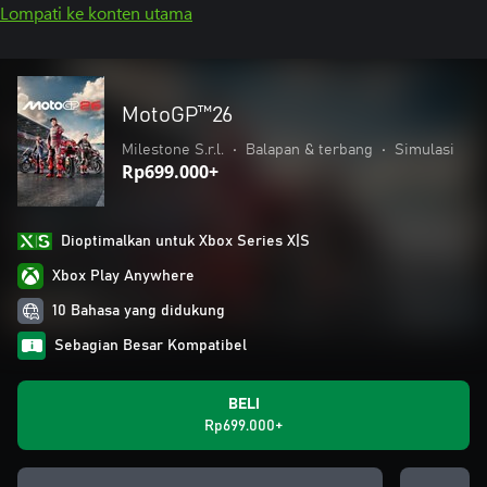
Lompati ke konten utama
MotoGP™26
Milestone S.r.l.
•
Balapan & terbang
•
Simulasi
Rp699.000+
Dioptimalkan untuk Xbox Series X|S
Xbox Play Anywhere
10 Bahasa yang didukung
Sebagian Besar Kompatibel
BELI
Rp699.000+