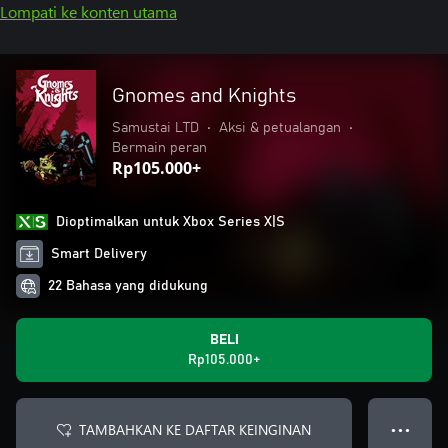
Lompati ke konten utama
Gnomes and Knights
Samustai LTD
•
Aksi & petualangan
•
Bermain peran
Rp105.000+
Dioptimalkan untuk Xbox Series X|S
Smart Delivery
22 Bahasa yang didukung
BELI
Rp105.000+
TAMBAHKAN KE DAFTAR KEINGINAN
● ● ●