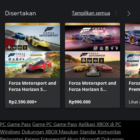
Tampilkan semua
Disertakan
Forza Motorsport and
Forza Motorsport and
Forza
Forza Horizon 5
Forza Horizon 5
Prem
Premium Editions
Premium Add-Ons
Bund
Bundle
Rp2.590.000+
Bundle
Rp990.000
Lihat
PC Game Pass
Game PC Game Pass
Aplikasi XBOX di PC
Windows
Dukungan XBOX
Masukan
Standar Komunitas
Peringatan Kejang Fotosensitif
Akun Microsoft
Dukungan