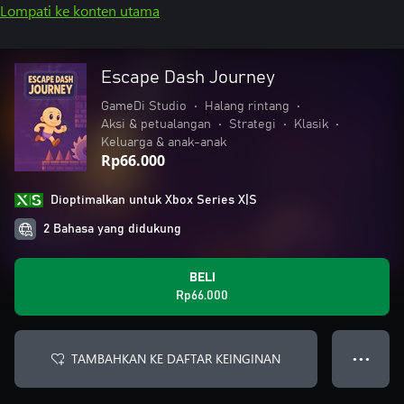
Lompati ke konten utama
Escape Dash Journey
GameDi Studio
•
Halang rintang
•
Aksi & petualangan
•
Strategi
•
Klasik
•
Keluarga & anak-anak
Rp66.000
Dioptimalkan untuk Xbox Series X|S
2 Bahasa yang didukung
BELI
Rp66.000
TAMBAHKAN KE DAFTAR KEINGINAN
● ● ●