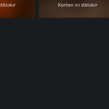
diblokir
Konten ini diblokir