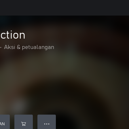
ction
•
Aksi & petualangan
AN
● ● ●