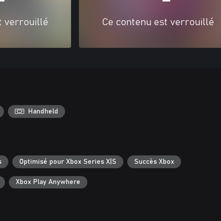
 verrouillé
Ce contenu est verrouillé
Handheld
s
Optimisé pour Xbox Series X|S
Succès Xbox
Xbox Play Anywhere