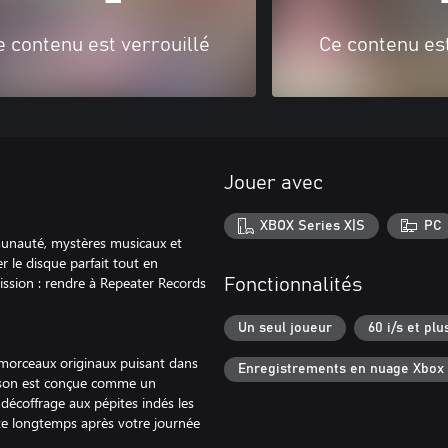
e contenu est verrouillé
Ce contenu est
Jouer avec
XBOX Series X|S
PC
munauté, mystères musicaux et
er le disque parfait tout en
ssion : rendre à Repeater Records
Fonctionnalités
Un seul joueur
60 i/s et plu
morceaux originaux puisant dans
Enregistrements en nuage Xbox
nson est conçue comme un
décoffrage aux pépites indés les
tête longtemps après votre journée