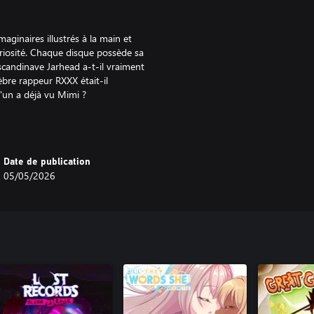
aginaires illustrés à la main et
uriosité. Chaque disque possède sa
scandinave Jarhead a-t-il vraiment
èbre rappeur RXXX était-il
'un a déjà vu Mimi ?
DÉJANTÉS
e d'excentriques, de passionnés
n fort caractère, avec son lot de
Date de publication
e". Apprenez à les connaître et à
05/05/2026
 la caisse, plongez dans une
ation musicale parfaite en
sicaux. Vous pourriez même vous
ir des affiches de concerts et à