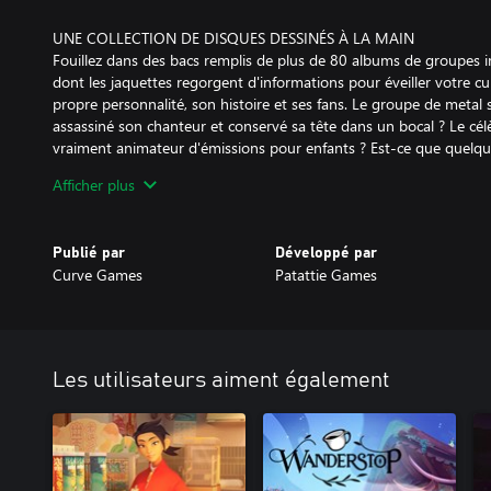
UNE COLLECTION DE DISQUES DESSINÉS À LA MAIN
Fouillez dans des bacs remplis de plus de 80 albums de groupes im
dont les jaquettes regorgent d'informations pour éveiller votre c
propre personnalité, son histoire et ses fans. Le groupe de metal 
assassiné son chanteur et conservé sa tête dans un bocal ? Le cél
vraiment animateur d'émissions pour enfants ? Est-ce que quelqu
Afficher plus
UNE BANDE HÉTÉROCLITE DE PERSONNAGES ATTACHANTS ET 
Repeater Records est tenu et fréquenté par une équipe changeant
de musique et d'habitués hauts en couleur. Chaque personnage a u
Publié par
Développé par
bizarreries et d'opinions discutables sur ce qu'est la "vraie musiqu
Curve Games
Patattie Games
apprécier leur humour. Après tout, ils sont l'âme de la boutique !
DES BACS ENTIERS D'ÉNIGMES À RÉSOUDRE
Entre les demandes des clients et les aventures de l'autre côté de
variété d'énigmes. Déchiffrez des indices et trouvez la recommand
Les utilisateurs aiment également
parcourant les disques, les réseaux sociaux et les magazines mu
retrouver à travailler en régie pour des groupes du coin, à concevo
préparer des commandes !
LES CRÉATEURS DE WAX HEADS