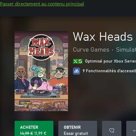
Passer directement au contenu principal
Wax Heads
Curve Games
•
Simula
Optimisé pour Xbox Serie
9 Fonctionnalités d’accessib
ACHETER
OBTENIR
● 
14,99 €
11,99 €
Essai gratuit