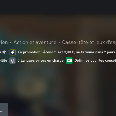
tion
•
Action et aventure
•
Casse-tête et jeux d'es
s X|S
En promotion : économisez 3,00 €, se termine dans 7 jours
ilité
5 Langues prises en charge
Optimisé pour les consol
● ●