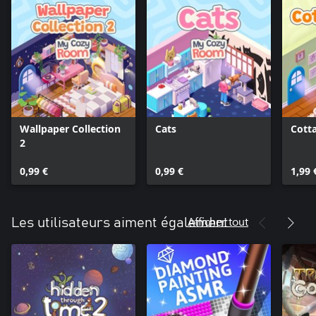
Wallpaper Collection
Cats
Cott
2
0,99 €
0,99 €
1,99 
Afficher tout
Les utilisateurs aiment également