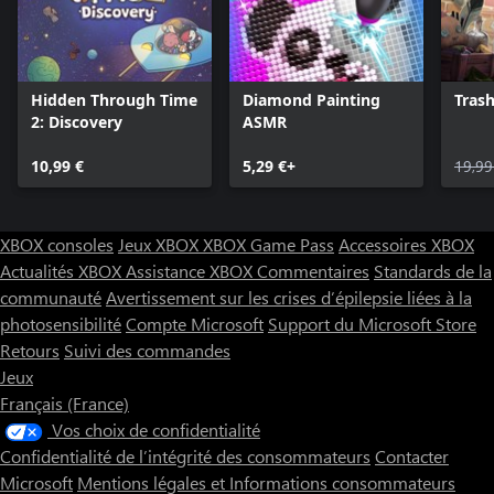
Hidden Through Time
Diamond Painting
Trash
2: Discovery
ASMR
10,99 €
5,29 €+
19,99
XBOX consoles
Jeux XBOX
XBOX Game Pass
Accessoires XBOX
Actualités XBOX
Assistance XBOX
Commentaires
Standards de la
communauté
Avertissement sur les crises d’épilepsie liées à la
photosensibilité
Compte Microsoft
Support du Microsoft Store
Retours
Suivi des commandes
Jeux
Français (France)
Vos choix de confidentialité
Confidentialité de l’intégrité des consommateurs
Contacter
Microsoft
Mentions légales et Informations consommateurs