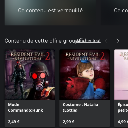
Ce contenu est verrouillé
Ce co
Afficher tout
Contenu de cette offre groupée
Mode
Costume : Natalia
Épiso
Commando:Hunk
(Lottie)
peti
2,49 €
2,99 €
4,99 