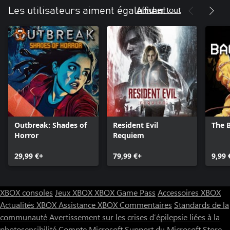
Afficher tout
Les utilisateurs aiment également
Outbreak: Shades of
Resident Evil
The 
Horror
Requiem
29,99 €+
79,99 €+
9,99 
XBOX consoles
Jeux XBOX
XBOX Game Pass
Accessoires XBOX
Actualités XBOX
Assistance XBOX
Commentaires
Standards de la
communauté
Avertissement sur les crises d’épilepsie liées à la
photosensibilité
Compte Microsoft
Support du Microsoft Store