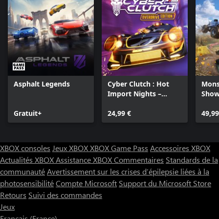
Asphalt Legends
Cyber Clutch : Hot
Mons
Import Nights –
Sho
Édition Overdrive
Gratuit+
24,99 €
49,99
XBOX consoles
Jeux XBOX
XBOX Game Pass
Accessoires XBOX
Actualités XBOX
Assistance XBOX
Commentaires
Standards de la
communauté
Avertissement sur les crises d’épilepsie liées à la
photosensibilité
Compte Microsoft
Support du Microsoft Store
Retours
Suivi des commandes
Jeux
Français (France)