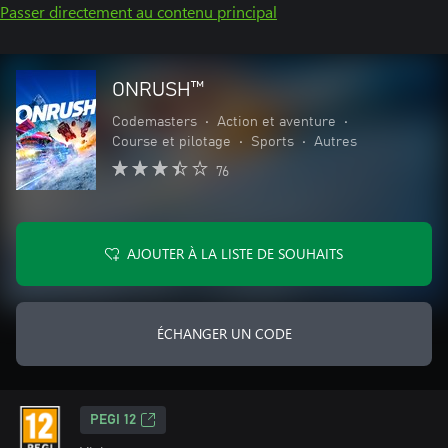
Passer directement au contenu principal
ONRUSH™
Codemasters
•
Action et aventure
•
Course et pilotage
•
Sports
•
Autres
76
AJOUTER À LA LISTE DE SOUHAITS
ÉCHANGER UN CODE
PEGI 12