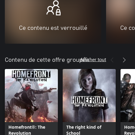
Ce contenu est verrouillé
Ce co
Afficher tout
Contenu de cette offre groupée
Homefront®: The
The right kind of
Home
Revolution
School
Revol