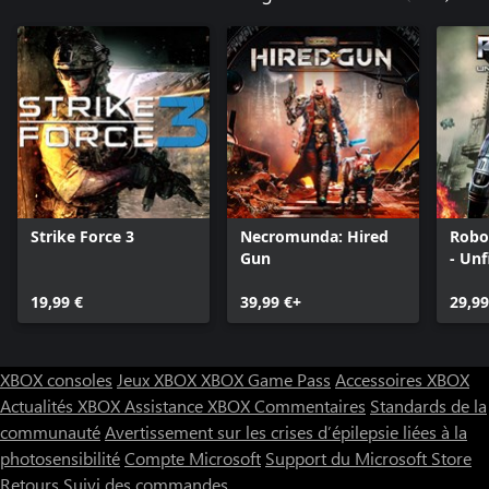
Strike Force 3
Necromunda: Hired
Robo
Gun
- Unf
19,99 €
39,99 €+
29,99
XBOX consoles
Jeux XBOX
XBOX Game Pass
Accessoires XBOX
Actualités XBOX
Assistance XBOX
Commentaires
Standards de la
communauté
Avertissement sur les crises d’épilepsie liées à la
photosensibilité
Compte Microsoft
Support du Microsoft Store
Retours
Suivi des commandes