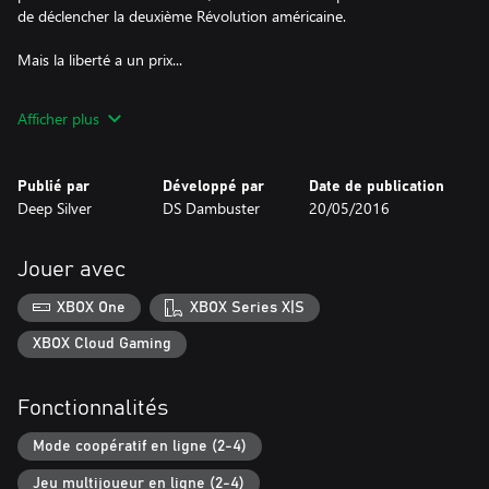
de déclencher la deuxième Révolution américaine.
Mais la liberté a un prix...
La campagne solo n'est qu'un début... En mode Coopération,
Afficher plus
vous pourrez former votre propre cellule de résistance aux côtés
de vos amis, et vous imposer parmi les Héros de la révolution.
Publié par
Développé par
Date de publication
Deep Silver
DS Dambuster
20/05/2016
Jouer avec
XBOX One
XBOX Series X|S
XBOX Cloud Gaming
Fonctionnalités
Mode coopératif en ligne (2-4)
Jeu multijoueur en ligne (2-4)