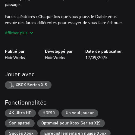
passage.
Farces aléatoires : Chaque fois que vous jouez, le Diable vous
envoie des farces différentes pour essayer de vous faire échouer
dans votre mission, ce qui permet de garder chaque partie fraîche
Afficher plus
et potentiellement terrifiante.
Le temps est votre bien le plus précieux : Le temps est votre
Publié par
Développé par
Date de publication
santé. Explorez les différents manoirs tout en gardant un œil sur
HideWorks
HideWorks
12/09/2025
le temps, et méfiez-vous des ennemis qui tenteront de le
consommer.
Jouer avec
Faites appel au détective qui sommeille en vous : Affinez votre
sens de l'observation en observant et en vous remémorant les
XBOX Series X|S
changements survenus dans votre environnement pour
progresser.
Fonctionnalités
Placement du talisman : Utilisez des talismans mystiques pour
nettoyer les objets tordus par l'influence démoniaque.
4K Ultra HD
HDR10
Un seul joueur
Son spatial
Optimisé pour Xbox Series X|S
Gérer les pupilles : Utilisez de puissantes protections magiques
pour vous défendre et détruire les démons qui vous chassent.
Succès Xbox
Enregistrements en nuage Xbox