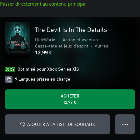
Passer directement au contenu principal
The Devil Is In The Details
HideWorks
•
Action et aventure
•
Casse-tête et jeux d'esprit
•
Autres
12,99 €
Optimisé pour Xbox Series X|S
9 Langues prises en charge
ACHETER
12,99 €
AJOUTER À LA LISTE DE SOUHAITS
● ● ●