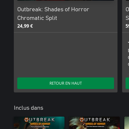
Outbreak: Shades of Horror
O
Chromatic Split
S
24,99 €
5
RETOUR EN HAUT
Inclus dans