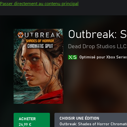
Passer directement au contenu principal
Outbreak: S
Dead Drop Studios LLC
Optimisé pour Xbox Serie
CHOISIR UNE ÉDITION
ACHETER
Outbreak: Shades of Horror Chromati
24,99 €