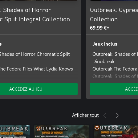
: Shades of Horror
Outbreak: Cypres
 Split Integral Collection
Collection
69,99 €+
s
Jeux inclus
Shades of Horror Chromatic Split
Outbreak: Shades of 
Dinobreak
he Fedora Files What Lydia Knows
Outbreak The Fedora
Outbreak: Shades of 
Railbreak
ACCÉDEZ AU JEU
ACCÉD
Modules complément
Outbreak: Shades of
Crossover
Afficher tout