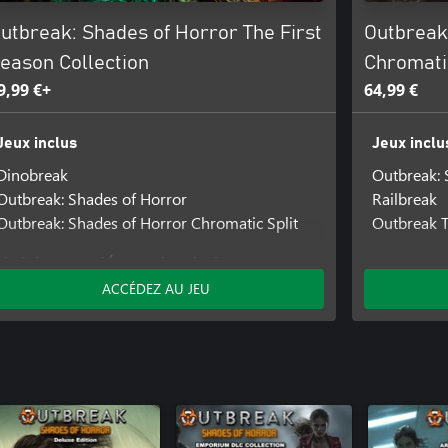
utbreak: Shades of Horror The First
Outbreak
eason Collection
Chromatic
9,99 €+
64,99 €
Jeux inclus
Jeux inclu
Dinobreak
Outbreak: 
Outbreak: Shades of Horror
Railbreak
Outbreak: Shades of Horror Chromatic Split
Outbreak T
Modules complémentaires inclus
ACCÉDEZ AU JEU
Outbreak: Shades of Horror Anime Pack
Outbreak: Shades of Horror Dinobreak
Crossover
Outbreak: Shades of Horror Furry Invasion
Clothing Pack
Outbreak: Shades of Horror Pure Gold
Weapon Skins