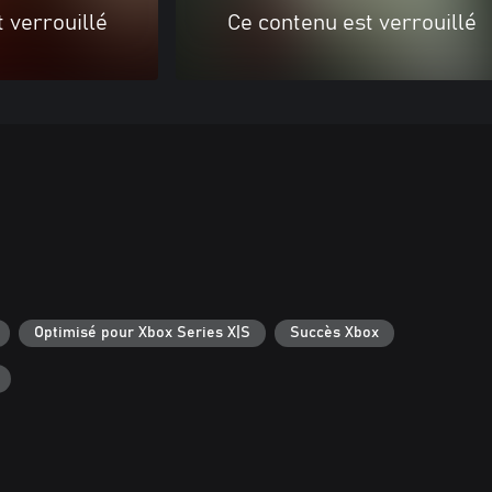
 verrouillé
Ce contenu est verrouillé
Optimisé pour Xbox Series X|S
Succès Xbox