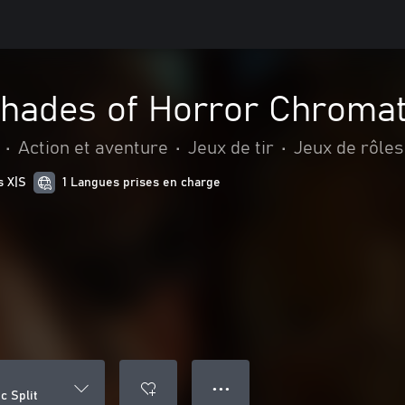
hades of Horror Chromati
•
Action et aventure
•
Jeux de tir
•
Jeux de rôles
s X|S
1 Langues prises en charge
● ● ●
c Split