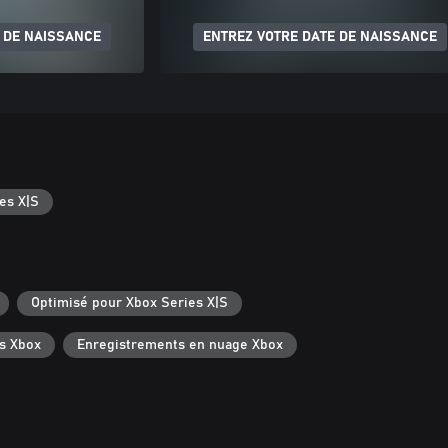
 DE NAISSANCE
ENTREZ VOTRE DATE DE NAISSANCE
es X|S
Optimisé pour Xbox Series X|S
s Xbox
Enregistrements en nuage Xbox