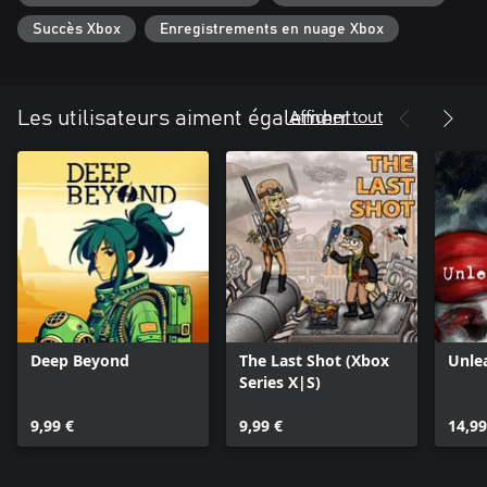
Choisis ton destin dans cette sombre histoire de manipulation,
Succès Xbox
Enregistrements en nuage Xbox
d'orgueil, de pardon et de rédemption.
Afficher tout
Les utilisateurs aiment également
Deep Beyond
The Last Shot (Xbox
Unle
Series X|S)
9,99 €
9,99 €
14,99