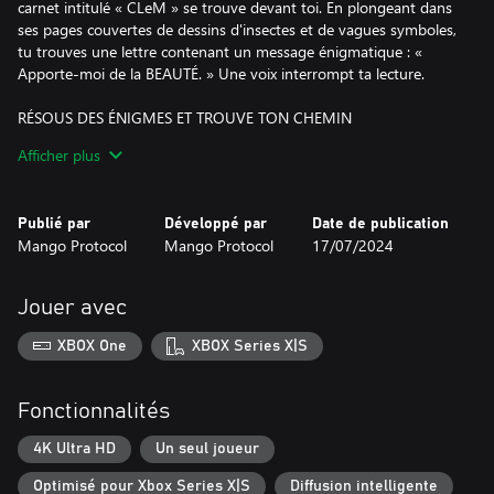
carnet intitulé « CLeM » se trouve devant toi. En plongeant dans
ses pages couvertes de dessins d'insectes et de vagues symboles,
tu trouves une lettre contenant un message énigmatique : «
Apporte-moi de la BEAUTÉ. » Une voix interrompt ta lecture.
RÉSOUS DES ÉNIGMES ET TROUVE TON CHEMIN
Des énigmes se mêlent à l'exploration, créant une expérience
Afficher plus
narrative unique que nous appelons « Puzzlevania », avec une
histoire obscure dont tu devras percer les mystères et
d'innombrables défis qu'il te faudra relever.
Publié par
Développé par
Date de publication
Mango Protocol
Mango Protocol
17/07/2024
FABRIQUE DES JOUETS ENCHANTÉS ET PERCE DES SECRETS
Fabrique des jouets magiques pour percer des secrets, accéder à
des endroits inaccessibles et récupérer des objets du passé tout
Jouer avec
en faisant de nouvelles découvertes dans les endroits déjà
connus.
XBOX One
XBOX Series X|S
DÉCOUVRE UN MONDE À LA FOIS SOMBRE ET MIGNON
Fouille une maison qui semble abandonnée, accompagné par une
Fonctionnalités
voix obscure et un carnet plein de notes et de dessins sur
l'alchimie, les insectes et autres bestioles.
4K Ultra HD
Un seul joueur
Optimisé pour Xbox Series X|S
Diffusion intelligente
EMBRASSE TON DESTIN