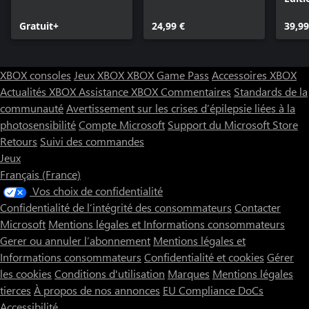
Gratuit+
24,99 €
39,99
XBOX consoles
Jeux XBOX
XBOX Game Pass
Accessoires XBOX
Actualités XBOX
Assistance XBOX
Commentaires
Standards de la
communauté
Avertissement sur les crises d’épilepsie liées à la
photosensibilité
Compte Microsoft
Support du Microsoft Store
Retours
Suivi des commandes
Jeux
Français (France)
Vos choix de confidentialité
Confidentialité de l’intégrité des consommateurs
Contacter
Microsoft
Mentions légales et Informations consommateurs
Gerer ou annuler l’abonnement
Mentions légales et
Informations consommateurs
Confidentialité et cookies
Gérer
les cookies
Conditions d'utilisation
Marques
Mentions légales
tierces
À propos de nos annonces
EU Compliance DoCs
Accessibilité