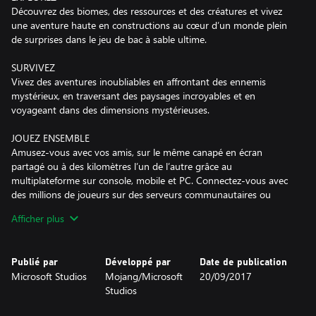
Découvrez des biomes, des ressources et des créatures et vivez
une aventure haute en constructions au cœur d’un monde plein
de surprises dans le jeu de bac à sable ultime.
SURVIVEZ
Vivez des aventures inoubliables en affrontant des ennemis
mystérieux, en traversant des paysages incroyables et en
voyageant dans des dimensions mystérieuses.
JOUEZ ENSEMBLE
Amusez-vous avec vos amis, sur le même canapé en écran
partagé ou à des kilomètres l’un de l’autre grâce au
multiplateforme sur console, mobile et PC. Connectez-vous avec
des millions de joueurs sur des serveurs communautaires ou
abonnez-vous à Realm Plus pour inviter jusqu’à 10 amis sur
Afficher plus
votre propre serveur privé.
GRAPHISMES ÉCLATANTS
Publié par
Développé par
Date de publication
Graphismes éclatants est la plus grande amélioration visuelle
Microsoft Studios
Mojang/Microsoft
20/09/2017
officielle de Minecraft, avec une mise à niveau cosmétique
Studios
éblouissante avec un nouveau système graphique moderne et
une série d’améliorations visuelles. Les levers de soleil sont plus