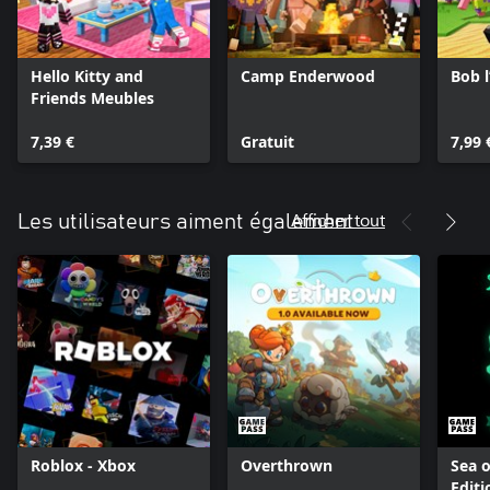
Hello Kitty and
Camp Enderwood
Bob 
Friends Meubles
7,39 €
Gratuit
7,99 
Afficher tout
Les utilisateurs aiment également
Roblox - Xbox
Overthrown
Sea o
Editi