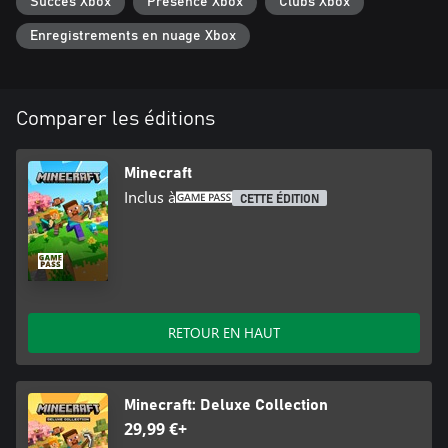
Succès Xbox
Présence Xbox
Clubs Xbox
Fantastique ou Simple si plusieurs joueurs rejoignent localement.
Enregistrements en nuage Xbox
Comparer les éditions
Minecraft
Inclus à
CETTE ÉDITION
RETOUR EN HAUT
Minecraft: Deluxe Collection
29,99 €+