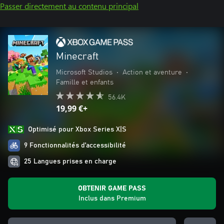
Passer directement au contenu principal
Minecraft
Microsoft Studios
•
Action et aventure
•
Famille et enfants
56.4K
19,99 €+
Optimisé pour Xbox Series X|S
9 Fonctionnalités d’accessibilité
25 Langues prises en charge
OBTENIR GAME PASS
Inclus dans Premium