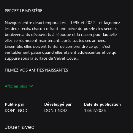
PERCEZ LE MYSTÈRE
Naviguez entre deux temporalités – 1995 et 2022 - et façonnez
les deux récits, chacun offrant une pièce du puzzle : les secrets
bouleversants découverts à l’époque et la raison pour laquelle
elles se réunissent maintenant, après toutes ces années.
Ensemble, elles doivent tenter de comprendre ce qu’il s’est
véritablement passé quand elles étaient adolescentes et ce qui
suppure sous la surface de Velvet Cove…
FILMEZ VOS AMITIÉS NAISSANTES
Créez des liens avec votre nouvelle sororité grâce à des
Afficher plus
interactions et des conversations réalistes. Impliquez-vous dans
des dialogues immersifs qui changent en fonction de ce que vous
regardez et de ce que vous dites, et interagissez en interrompant
Publié par
Développé par
Date de publication
ou en ignorant le flux de parole. Caméra à la main, explorez
DON'T NOD
DON'T NOD
18/02/2025
Velvet Cove et capturez l’essence de ses habitants, de ses lieux et
de sa nature luxuriante. Filmez juste pour le plaisir ou tentez de
percer les sombres secrets et les mystères cachés.
Jouer avec