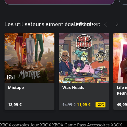
Afficher tout
Les utilisateurs aiment également
Mixtape
Wax Heads
Life 
Reun
18,99 €
14,99 €
11,99 €
49,99
-20%
XBOX consoles
Jeux XBOX
XBOX Game Pass
Accessoires XBOX