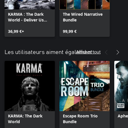
KARMA : The Dark
The Wired Narrative
World - Deliver Us
Bundle
The Moon Bundle
36,99 €+
99,99 €
Afficher tout
Les utilisateurs aiment également
KARMA: The Dark
Escape Room Trio
Aphe
World
Bundle