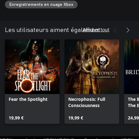
Enregistrements en nuage Xbox
Afficher tout
Les utilisateurs aiment également
Fear the Spotlight
Necrophosis: Full
The B
Consciousness
The E
19,99 €
19,99 €
24,99