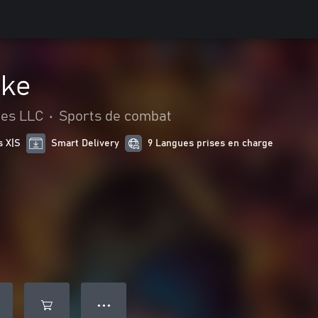
ike
es LLC
•
Sports de combat
s X|S
Smart Delivery
9 Langues prises en charge
● ● ●