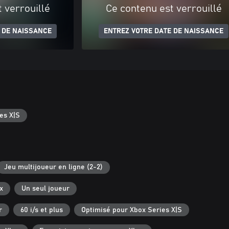
 verrouillé
Ce contenu est verrouillé
 DE NAISSANCE
ENTREZ VOTRE DATE DE NAISSANCE
es X|S
Jeu multijoueur en ligne (2-2)
x
Un seul joueur
r
60 i/s et plus
Optimisé pour Xbox Series X|S