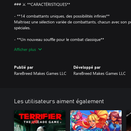
### ⚔️ **CARACTÉRISTIQUES**
- **14 combattants uniques, des possibilités infinies**
Maîtrisez une sélection variée de combattants, chacun avec son pro
spéciales.
- **Un nouveau souffle pour le combat classique**
Déchaînez des combos agressifs et mettez la pression sur vos adv
Afficher plus
Rush**, fusionnant les fondamentaux rétro avec une touche mod
- **Mode Histoire : Combattez pour l'avenir**
Publié par
Développé par
Rejoignez Jake et ses alliés dans une aventure cinématographique
RareBreed Makes Games LLC
RareBreed Makes Games LLC
Défiez le régime, découvrez des secrets et déclenchez une rébellio
- **Mode Arcade : Pour les chasseurs de score**
Affrontez des défis croissants avec des modificateurs imprévisibl
test de vos compétences.
Les utilisateurs aiment également
- **Mode Versus : Duels locaux**
Affrontez un ami (ou un rival) en local dans des combats intenses
- **Mode En ligne : Classé et amical, sans latence**