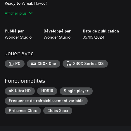
Ready to Wreak Havoc?
Download Zombie Crasher Tank now and show those zombies
Afficher plus
who’s boss! 💥🧟
Publié par
Développé par
Date de publication
Wonder Studio
Wonder Studio
05/09/2024
Jouer avec
PC
XBOX One
XBOX Series X|S
Fonctionnalités
4K Ultra HD
HDR10
Single player
Fréquence de rafraîchissement variable
Présence Xbox
Clubs Xbox