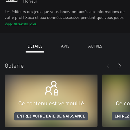
Horreur
Les éditeurs des jeux que vous lancez ont accès aux informations de
votre profil Xbox et aux données associées pendant que vous jouez.
Apprenez-en plus
DÉTAILS
AVIS
AUTRES
Galerie
Ce contenu est verrouillé
Ce co
ENTREZ VOTRE DATE DE NAISSANCE
ENTREZ