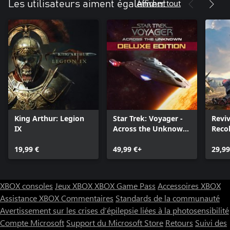
Afficher tout
Les utilisateurs aiment également
King Arthur: Legion
Star Trek: Voyager -
Reviv
IX
Across the Unknown
Reco
Deluxe Edition
19,99 €
49,99 €+
29,99
XBOX consoles
Jeux XBOX
XBOX Game Pass
Accessoires XBOX
Assistance XBOX
Commentaires
Standards de la communauté
Avertissement sur les crises d’épilepsie liées à la photosensibilité
Compte Microsoft
Support du Microsoft Store
Retours
Suivi des