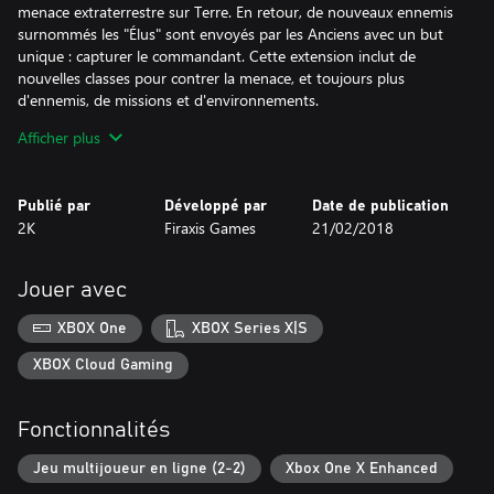
menace extraterrestre sur Terre. En retour, de nouveaux ennemis
surnommés les "Élus" sont envoyés par les Anciens avec un but
unique : capturer le commandant. Cette extension inclut de
nouvelles classes pour contrer la menace, et toujours plus
d'ennemis, de missions et d'environnements.
Afficher plus
Si vous possédez l'édition Digital Deluxe d'XCOM 2 ou le pack
Renforts, n'achetez pas XCOM 2: Collection sous peine de
repayer son contenu.
Publié par
Développé par
Date de publication
2K
Firaxis Games
21/02/2018
Jouer avec
XBOX One
XBOX Series X|S
XBOX Cloud Gaming
Fonctionnalités
Jeu multijoueur en ligne (2-2)
Xbox One X Enhanced