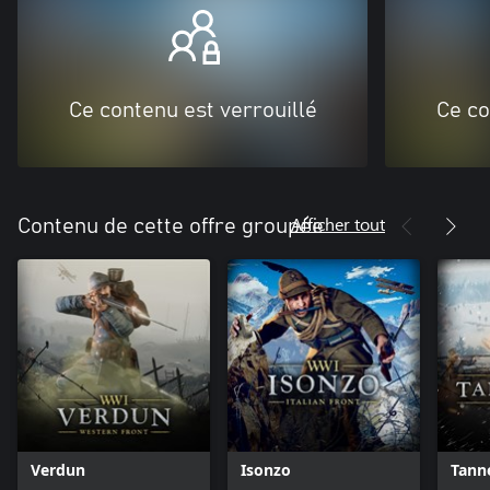
Ce contenu est verrouillé
Ce co
Afficher tout
Contenu de cette offre groupée
Verdun
Isonzo
Tann