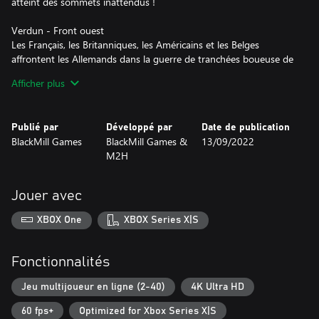
atteint des sommets inattendus !
Verdun - Front ouest
Les Français, les Britanniques, les Américains et les Belges
affrontent les Allemands dans la guerre de tranchées boueuse de
Verdun. Menez des charges à travers le No Man's Land puis
Afficher plus
tenez bon face à l'inévitable contre-attaque, et tentez de
repousser l'ennemi hors de la dernière ligne de tranchées.
Publié par
Développé par
Date de publication
Tannenberg - Front est
BlackMill Games
BlackMill Games &
13/09/2022
Dans Tannenberg, l'armée impériale russe affronte les forces
M2H
allemandes et austro-hongroises dans les paysages sauvages de
l'est. Déplacez-vous rapidement et surveillez vos flancs pour
encercler l'ennemi avant qu'il ne le fasse !
Jouer avec
XBOX One
XBOX Series X|S
Fonctionnalités
Jeu multijoueur en ligne (2-40)
4K Ultra HD
60 fps+
Optimized for Xbox Series X|S