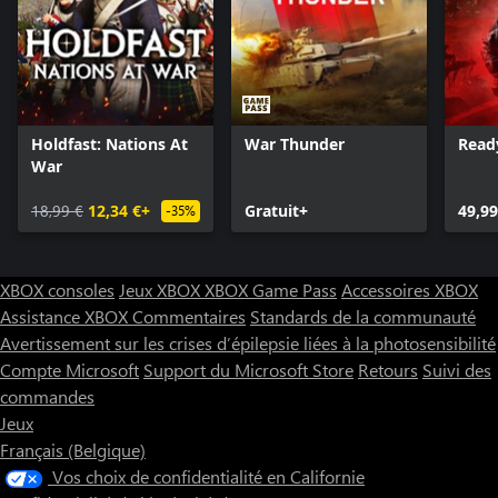
Holdfast: Nations At
War Thunder
Read
War
18,99 €
12,34 €+
Gratuit+
49,99
-35%
XBOX consoles
Jeux XBOX
XBOX Game Pass
Accessoires XBOX
Assistance XBOX
Commentaires
Standards de la communauté
Avertissement sur les crises d’épilepsie liées à la photosensibilité
Compte Microsoft
Support du Microsoft Store
Retours
Suivi des
commandes
Jeux
Français (Belgique)
Vos choix de confidentialité en Californie