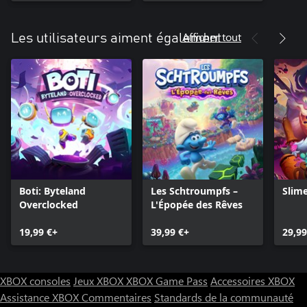
Afficher tout
Les utilisateurs aiment également
Boti: Byteland
Les Schtroumpfs –
Slim
Overclocked
L'Épopée des Rêves
19,99 €+
39,99 €+
29,99
XBOX consoles
Jeux XBOX
XBOX Game Pass
Accessoires XBOX
Assistance XBOX
Commentaires
Standards de la communauté