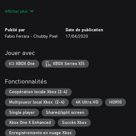
· Un vaste monde à explorer librement!
Afficher plus
· Les sections de plate-forme entièrement repensées pour les
joueurs les plus exigeants dans cette nouvelle édition Deluxe
Publié par
Date de publication
Fabio Ferrara - Chubby Pixel
17/04/2020
· Nouvelles capacités et énigmes rapides à résoudre
· Améliorations et objets pour améliorer votre personnage et vos
Jouer avec
attaques
XBOX One
XBOX Series X|S
· Coop locale jusqu'à 4 joueurs pour jouer l'aventure principale
avec vos amis!
Fonctionnalités
· Nouveaux personnages bizarres que vous rencontrerez au cours
de votre quête: vont-ils vous aider ou vous nuire?
Coopération locale Xbox (2-4)
Multijoueur local Xbox (2-4)
4K Ultra HD
HDR10
Single player
Shared/split screen
Xbox One X Enhanced
Succès Xbox
Enregistrements en nuage Xbox