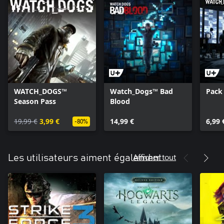
WATCH_DOGS™
Watch_Dogs™ Bad
Pack
Season Pass
Blood
19,99 €
3,99 €
14,99 €
6,99 
-80%
Afficher tout
Les utilisateurs aiment également