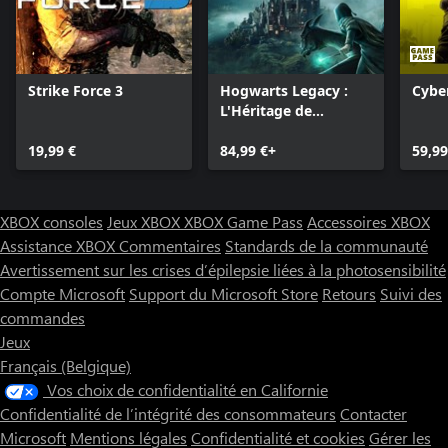
Strike Force 3
Hogwarts Legacy :
Cybe
L'Héritage de
Poudlard : Deluxe
19,99 €
Edition digitale
84,99 €+
59,99
XBOX consoles
Jeux XBOX
XBOX Game Pass
Accessoires XBOX
Assistance XBOX
Commentaires
Standards de la communauté
Avertissement sur les crises d’épilepsie liées à la photosensibilité
Compte Microsoft
Support du Microsoft Store
Retours
Suivi des
commandes
Jeux
Français (Belgique)
Vos choix de confidentialité en Californie
Confidentialité de l’intégrité des consommateurs
Contacter
Microsoft
Mentions légales
Confidentialité et cookies
Gérer les