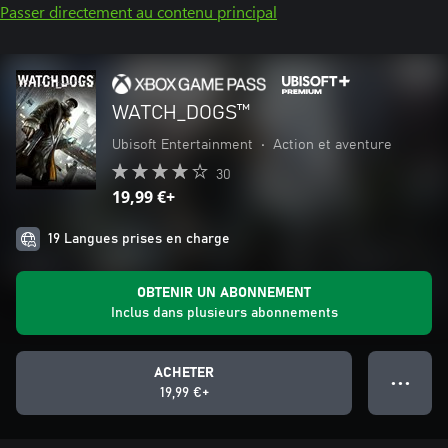
Passer directement au contenu principal
WATCH_DOGS™
Ubisoft Entertainment
•
Action et aventure
30
19,99 €+
19 Langues prises en charge
OBTENIR UN ABONNEMENT
Inclus dans plusieurs abonnements
ACHETER
● ● ●
19,99 €+