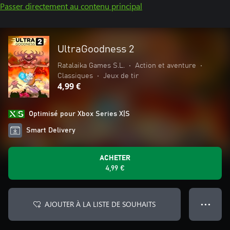
Passer directement au contenu principal
UltraGoodness 2
Ratalaika Games S.L.
•
Action et aventure
•
Classiques
•
Jeux de tir
4,99 €
Optimisé pour Xbox Series X|S
Smart Delivery
ACHETER
4,99 €
AJOUTER À LA LISTE DE SOUHAITS
● ● ●