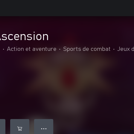
Ascension
.
•
Action et aventure
•
Sports de combat
•
Jeux 
● ● ●