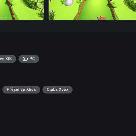
es X|S
PC
Présence Xbox
Clubs Xbox