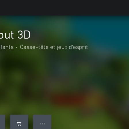
out 3D
nfants
•
Casse-tête et jeux d'esprit
● ● ●