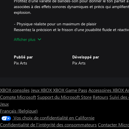
Profitez d'une variété de bandes-son pour donner le ton parfait à
associées à des effets sonores dynamiques et précis qui amplifie
explosion.
- Physique réaliste pour un maximum de plaisir
Ressentez la précision et le frisson d'une jouabilité fluide et réac
et chaque ricochet se comporte exactement comme vous vous y a
Afficher plus
dessin animé.
- Des bonus pour continuer à frapper
Publié par
Développé par
Déverrouillez de puissants bonus pour améliorer votre jeu :
Pix Arts
Pix Arts
Multi-balles : Déclenchez une frénésie de balles pour un plaisir ch
Boules à grande vitesse : Testez vos réflexes avec des actions rapi
Boules explosives : Éliminez les briques et les personnages de faço
XBOX consoles
Jeux XBOX
XBOX Game Pass
Accessoires XBOX
A
- Frappez des briques et des personnages de dessins animés
Compte Microsoft
Support du Microsoft Store
Retours
Suivi de
Il n'y a pas que les briques qui vous barrent la route : les perso
Jeux
une touche hilarante en rebondissant, en vacillant et en réagiss
Français (Belgique)
- Des niveaux créatifs et stimulants
Vos choix de confidentialité en Californie
Chaque niveau offre une disposition unique, des obstacles astuc
Confidentialité de l’intégrité des consommateurs
Contacter Micr
ce qui permet de garder le gameplay frais et excitant. Un mode sa