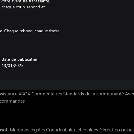
 votre aventure fracassante,
nt chaque coup, rebond et
tive. Chaque rebond, chaque fracas
ttendez, avec une touche de
Date de publication
13/01/2025
aotique.
des comme l'éclair.
n spectaculaire !
ssistance XBOX
Commentaires
Standards de la communauté
Aver
s commandes
nnages de dessins animés ajoutent
ant à chacun de vos mouvements.
ieux et des éléments dynamiques,
osoft
Mentions légales
Confidentialité et cookies
Gérer les cookie
ns fin est également disponible