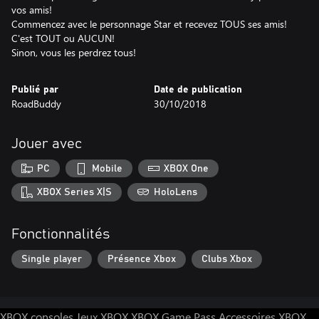
vos amis!
Commencez avec le personnage Star et recevez TOUS ses amis!
C'est TOUT ou AUCUN!
Sinon, vous les perdrez tous!
Publié par
Date de publication
RoadBuddy
30/10/2018
Jouer avec
PC
Mobile
XBOX One
XBOX Series X|S
HoloLens
Fonctionnalités
Single player
Présence Xbox
Clubs Xbox
XBOX consoles
Jeux XBOX
XBOX Game Pass
Accessoires XBOX