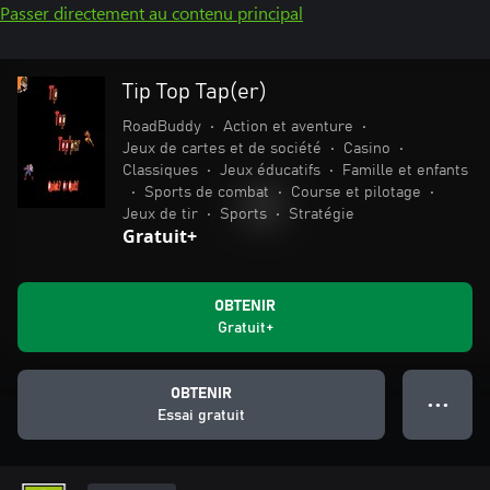
Passer directement au contenu principal
Tip Top Tap(er)
RoadBuddy
•
Action et aventure
•
Jeux de cartes et de société
•
Casino
•
Classiques
•
Jeux éducatifs
•
Famille et enfants
•
Sports de combat
•
Course et pilotage
•
Jeux de tir
•
Sports
•
Stratégie
Gratuit+
OBTENIR
Gratuit+
OBTENIR
● ● ●
Essai gratuit