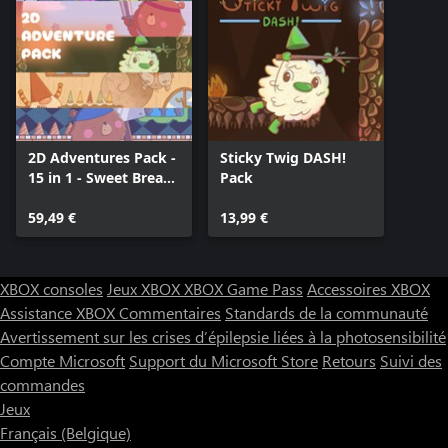
2D Adventures Pack -
Sticky Twig DASH!
15 in 1 - Sweet Bread
Pack
Games
59,49 €
13,99 €
XBOX consoles
Jeux XBOX
XBOX Game Pass
Accessoires XBOX
Assistance XBOX
Commentaires
Standards de la communauté
Avertissement sur les crises d’épilepsie liées à la photosensibilité
Compte Microsoft
Support du Microsoft Store
Retours
Suivi des
commandes
Jeux
Français (Belgique)