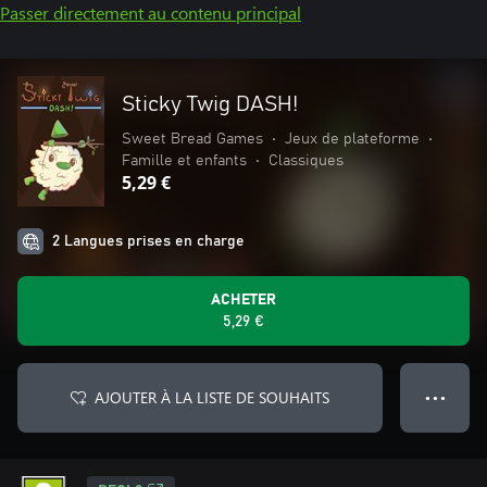
Passer directement au contenu principal
Sticky Twig DASH!
Sweet Bread Games
•
Jeux de plateforme
•
Famille et enfants
•
Classiques
5,29 €
2 Langues prises en charge
ACHETER
5,29 €
AJOUTER À LA LISTE DE SOUHAITS
● ● ●