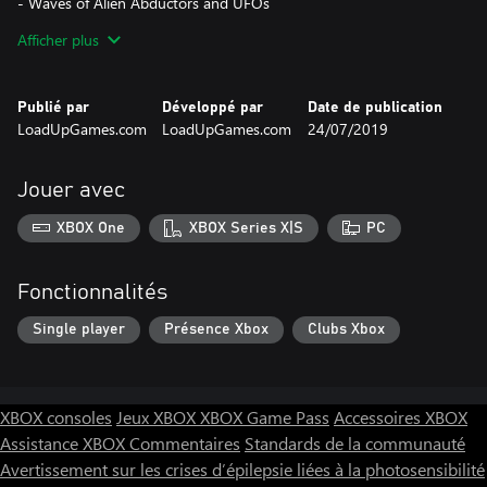
- Waves of Alien Abductors and UFOs
- Defend the Little Spaceman Dudes from being abducted
Afficher plus
- Spaceman Dudes that will THANK YOU!
- Arcade high scores to chase and master
- Perfect for quick play sessions
Publié par
Développé par
Date de publication
LoadUpGames.com
LoadUpGames.com
24/07/2019
Jouer avec
XBOX One
XBOX Series X|S
PC
Fonctionnalités
Single player
Présence Xbox
Clubs Xbox
XBOX consoles
Jeux XBOX
XBOX Game Pass
Accessoires XBOX
Assistance XBOX
Commentaires
Standards de la communauté
Avertissement sur les crises d’épilepsie liées à la photosensibilité