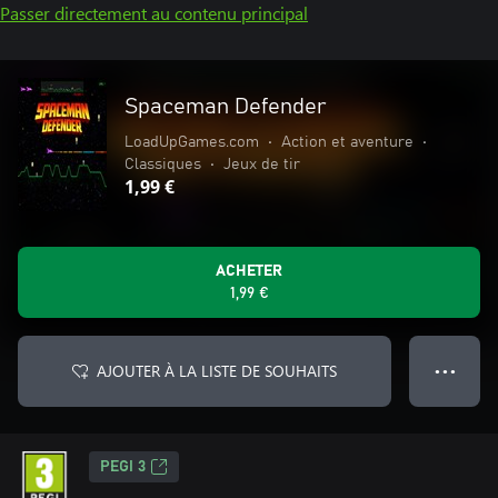
Passer directement au contenu principal
Spaceman Defender
LoadUpGames.com
•
Action et aventure
•
Classiques
•
Jeux de tir
1,99 €
ACHETER
1,99 €
AJOUTER À LA LISTE DE SOUHAITS
● ● ●
PEGI 3