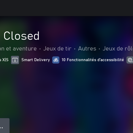
e Closed
on et aventure
•
Jeux de tir
•
Autres
•
Jeux de rô
s X|S
Smart Delivery
10 Fonctionnalités d’accessibilité
● ●