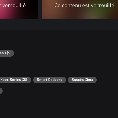
 verrouillé
Ce contenu est verrouillé
es X|S
 Xbox Series X|S
Smart Delivery
Succès Xbox