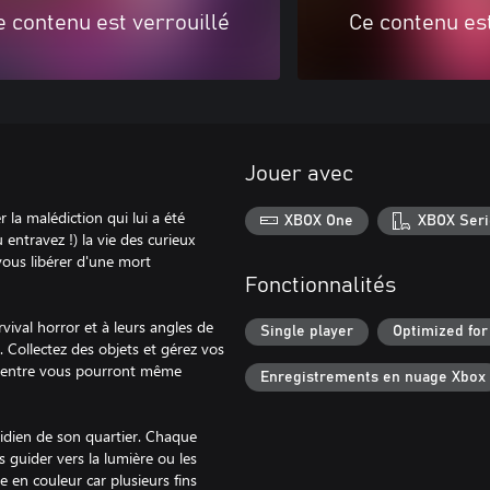
e contenu est verrouillé
Ce contenu est
Jouer avec
r la malédiction qui lui a été
XBOX One
XBOX Seri
ntravez !) la vie des curieux
vous libérer d'une mort
Fonctionnalités
ival horror et à leurs angles de
Single player
Optimized for
Collectez des objets et gérez vos
 d'entre vous pourront même
Enregistrements en nuage Xbox
idien de son quartier. Chaque
guider vers la lumière ou les
e en couleur car plusieurs fins