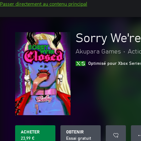
Passer directement au contenu principal
Sorry We'r
Akupara Games
•
Acti
Optimisé pour Xbox Serie
ACHETER
OBTENIR
● 
23,99 €
Essai gratuit