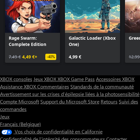
Rage Swarm:
Galactic Loader (Xbox
Gree
Complete Edition
One)
7,49 €
4,49 €+
4,99 €
12,99
-40%
XBOX consoles
Jeux XBOX
XBOX Game Pass
Accessoires XBOX
Assistance XBOX
Commentaires
Standards de la communauté
Avertissement sur les crises d’épilepsie liées à la photosensibilité
Compte Microsoft
Support du Microsoft Store
Retours
Suivi des
commandes
Jeux
Français (Belgique)
Vos choix de confidentialité en Californie
Confidentialité de l’intégrité des consommateurs
Contacter