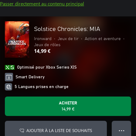
Passer directement au contenu principal
Solstice Chronicles: MIA
Ironward
•
Jeux de tir
•
Action et aventure
•
Jeux de rôles
14,99 €
Optimisé pour Xbox Series X|S
Smart Delivery
5 Langues prises en charge
ACHETER
14,99 €
AJOUTER À LA LISTE DE SOUHAITS
● ● ●