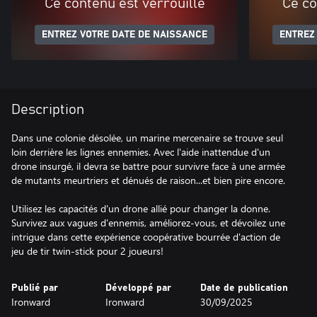
Ce contenu est verrouillé
Ce co
ENTREZ VOTRE DATE DE NAISSANCE
ENTREZ
Description
Dans une colonie désolée, un marine mercenaire se trouve seul
loin derrière les lignes ennemies. Avec l'aide inattendue d'un
drone insurgé, il devra se battre pour survivre face à une armée
de mutants meurtriers et dénués de raison...et bien pire encore.
Utilisez les capacités d'un drone allié pour changer la donne.
Survivez aux vagues d'ennemis, améliorez-vous, et dévoilez une
intrigue dans cette expérience coopérative bourrée d'action de
jeu de tir twin-stick pour 2 joueurs!
Publié par
Développé par
Date de publication
Ironward
Ironward
30/09/2025