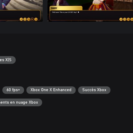
es X|S
60 fps+
Xbox One X Enhanced
Succès Xbox
ments en nuage Xbox