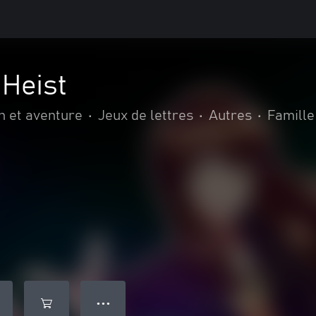
 Heist
n et aventure
•
Jeux de lettres
•
Autres
•
Famille
● ● ●