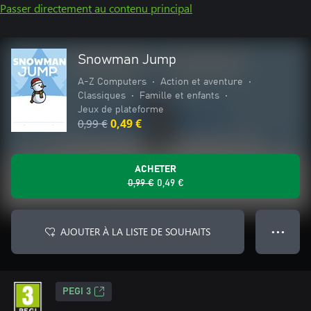
Passer directement au contenu principal
Snowman Jump
A-Z Computers
•
Action et aventure
•
Classiques
•
Famille et enfants
•
Jeux de plateforme
0,99 €
0,49 €
ACHETER
0,99 €
0,49 €
AJOUTER À LA LISTE DE SOUHAITS
● ● ●
PEGI 3