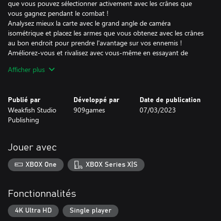
que vous pouvez sélectionner activement avec les crânes que
vous gagnez pendant le combat !
Analysez mieux la carte avec le grand angle de caméra
isométrique et placez les armes que vous obtenez avec les crânes
au bon endroit pour prendre l'avantage sur vos ennemis !
Améliorez-vous et rivalisez avec vous-même en essayant de
survivre plus longtemps à chaque fois !
Afficher plus
Grâce à la prise en charge du gamepad et du clavier, utilisez la
manette avec laquelle vous vous sentez le plus à l'aise et
augmentez votre temps de survie !
Publié par
Développé par
Date de publication
Weakfish Studio
909games
07/03/2023
Publishing
Jouer avec
XBOX One
XBOX Series X|S
Fonctionnalités
4K Ultra HD
Single player