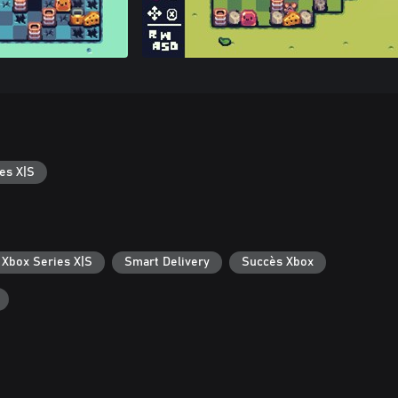
es X|S
 Xbox Series X|S
Smart Delivery
Succès Xbox