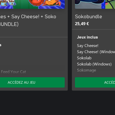
es + Say Cheese! + Soko
Sokobundle
25,49 €
BUNDLE)
Jeux inclus
Say Cheese!
s
Say Cheese! (Window
Sokolab
Sokolab (Windows)
Sokomage
- Feed Your Cat
Sokomage (Windows
e!
ACCÉDEZ AU JEU
ACCÉD