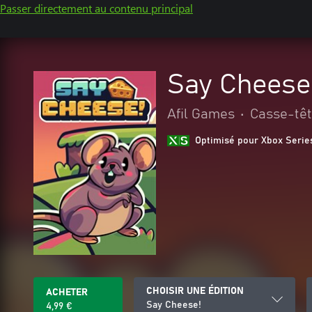
Passer directement au contenu principal
Say Cheese
Afil Games
•
Casse-tête
Optimisé pour Xbox Serie
CHOISIR UNE ÉDITION
ACHETER
Say Cheese!
4,99 €