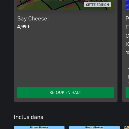
CETTE ÉDITION
Say Cheese!
P
4,99 €
F
C
K
1
RETOUR EN HAUT
Inclus dans