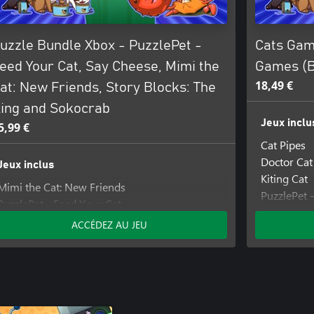
uzzle Bundle Xbox - PuzzlePet -
Cats Gam
eed Your Cat, Say Cheese, Mimi the
Games (
18,49 €
at: New Friends, Story Blocks: The
ing and Sokocrab
Jeux inclu
5,99 €
Cat Pipes
Doctor Cat
Jeux inclus
Kiting Cat
Mimi the Cat: New Friends
PuzzlePet 
PuzzlePet - Feed Your Cat
Say Chees
Say Cheese!
ACCÉDEZ AU JEU
Sokocrab
Sokocrab
Sokomage
Storyblocks: The King