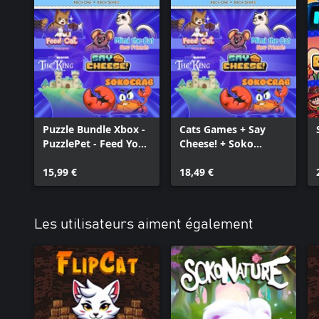
Puzzle Bundle Xbox -
Cats Games + Say
PuzzlePet - Feed Your
Cheese! + Soko
Cat, Say Cheese, Mimi
Games (BUNDLE)
the Cat: New Friends,
15,99 €
18,49 €
Story Blocks: The
King and Sokocrab
Les utilisateurs aiment également