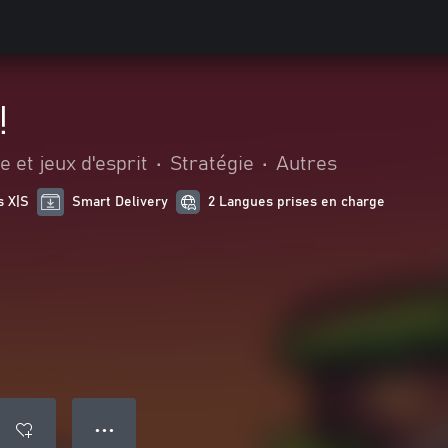
!
 et jeux d'esprit
•
Stratégie
•
Autres
s X|S
Smart Delivery
2 Langues prises en charge
● ● ●