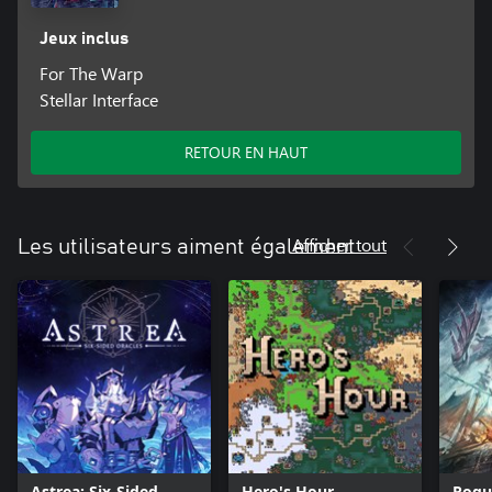
Jeux inclus
For The Warp
Stellar Interface
RETOUR EN HAUT
Afficher tout
Les utilisateurs aiment également
Astrea: Six-Sided
Hero's Hour
Rogu