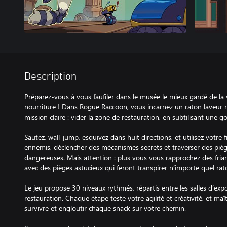
Description
Préparez-vous à vous faufiler dans le musée le mieux gardé de la v
nourriture ! Dans Rogue Raccoon, vous incarnez un raton laveur r
mission claire : vider la zone de restauration, en subtilisant une g
Sautez, wall-jump, esquivez dans huit directions, et utilisez votre
ennemis, déclencher des mécanismes secrets et traverser des pièg
dangereuses. Mais attention : plus vous vous rapprochez des fria
avec des pièges astucieux qui feront transpirer n’importe quel rat
Le jeu propose 30 niveaux rythmés, répartis entre les salles d’exp
restauration. Chaque étape teste votre agilité et créativité, et maî
survivre et engloutir chaque snack sur votre chemin.