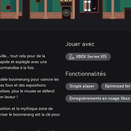
Jouer avec
ille… tout cela pour de la
XBOX Series X|S
apide et espiègle avec une
ourmandise à la fois.
Fonctionnalités
 fidèle boomerang pour vaincre les
es fous et des expositions
Single player
Optimized for
ndises, plus le musée se défend
on laveur !
Enregistrements en nuage Xbox
osition et la mythique zone de
triser le boomerang est la clé pour