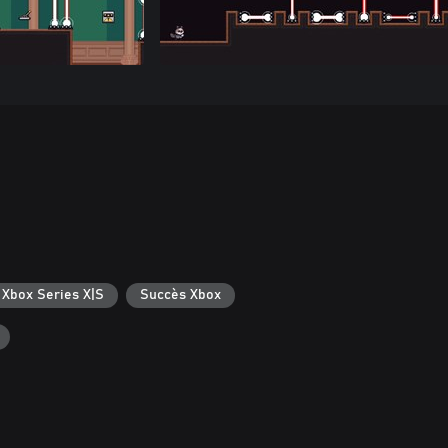
 Xbox Series X|S
Succès Xbox