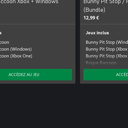
ccoon Xbox + Windows
Bunny Pit Stop /
(Bundle)
12,99 €
s
Jeux inclus
coon
Bunny Pit Stop (Win
coon (Windows)
Bunny Pit Stop (Xbox
coon (Xbox One)
Bunny Pit Stop (Xbox 
Rogue Raccoon
Rogue Raccoon (Win
ACCÉDEZ AU JEU
ACCÉD
Rogue Raccoon (Xbo