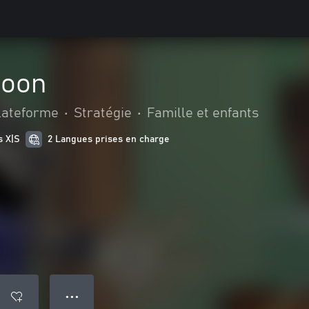
coon
lateforme
•
Stratégie
•
Famille et enfants
s X|S
2 Langues prises en charge
● ● ●