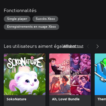
Fonctionnalités
Single player
Succès Xbox
Enregistrements en nuage Xbox
Afficher tout
Les utilisateurs aiment également
SokoNature
Ah, Love! Bundle
Them