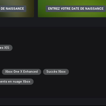
 DE NAISSANCE
ENTREZ VOTRE DATE DE NAISSANCE
es X|S
Xbox One X Enhanced
Succès Xbox
ments en nuage Xbox