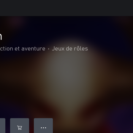
n
ction et aventure
•
Jeux de rôles
● ● ●