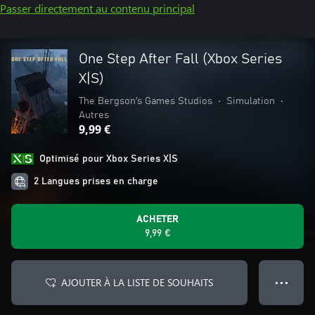
Passer directement au contenu principal
One Step After Fall (Xbox Series
X|S)
The Bergson's Games Studios
•
Simulation
•
Autres
9,99 €
Optimisé pour Xbox Series X|S
2 Langues prises en charge
ACHETER
9,99 €
AJOUTER À LA LISTE DE SOUHAITS
● ● ●