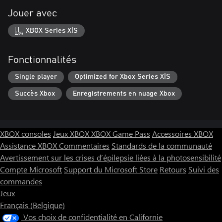
Jouer avec
XBOX Series X|S
Fonctionnalités
Single player
Optimized for Xbox Series X|S
Succès Xbox
Enregistrements en nuage Xbox
XBOX consoles
Jeux XBOX
XBOX Game Pass
Accessoires XBOX
Assistance XBOX
Commentaires
Standards de la communauté
Avertissement sur les crises d’épilepsie liées à la photosensibilité
Compte Microsoft
Support du Microsoft Store
Retours
Suivi des
commandes
Jeux
Français (Belgique)
Vos choix de confidentialité en Californie