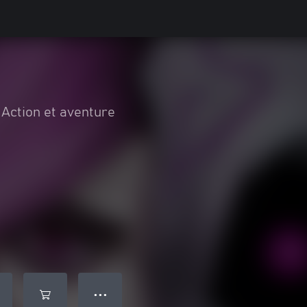
Action et aventure
e
● ● ●