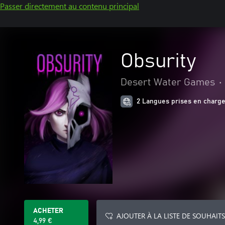
Passer directement au contenu principal
Obsurity
Desert Water Games
•
2 Langues prises en charg
ACHETER
AJOUTER À LA LISTE DE SOUHAITS
4,99 €