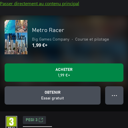
Passer directement au contenu principal
Metro Racer
Big Games Company
•
Course et pilotage
1,99 €+
ACHETER
1,99 €+
OBTENIR
● ● ●
Essai gratuit
PEGI 3