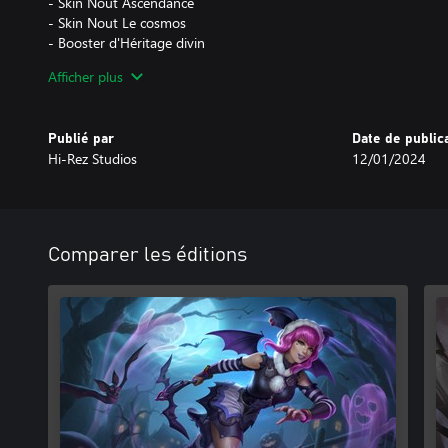
- Skin Nout Ascendance
- Skin Nout Le cosmos
- Booster d'Héritage divin
- 1000 gemmes
Afficher plus
Si vous avez acheté des divinités, leur prix en faveur vous sera re
Deluxe de l'Année 11.
Publié par
Date de public
Le contenu "Cross-Gen", ou Cross-Generation, sera disponible d
Hi-Rez Studios
12/01/2024
Le booster d'Héritage divin ne s'applique qu'aux parties de l'Anné
Comparer les éditions