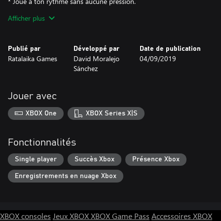
* Joue à ton rythme sans aucune pression.
* Regarde les faisceaux lumineux danser autour de toi.
Afficher plus
* Le joueur s’amuse en se servant de ses diverses et infinies
capacités.
Publié par
Développé par
Date de publication
Ratalaika Games
David Moralejo
04/09/2019
Sánchez
Jouer avec
XBOX One
XBOX Series X|S
Fonctionnalités
Single player
Succès Xbox
Présence Xbox
Enregistrements en nuage Xbox
XBOX consoles
Jeux XBOX
XBOX Game Pass
Accessoires XBOX