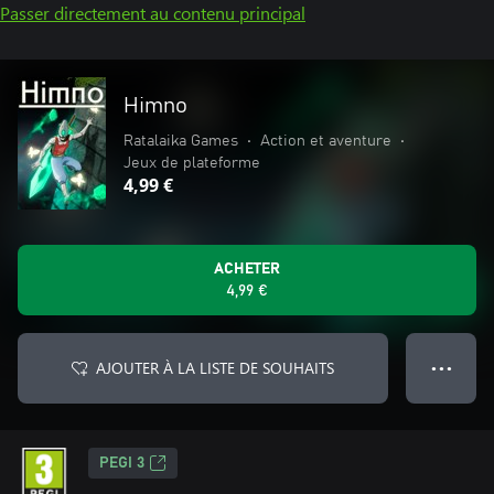
Passer directement au contenu principal
Himno
Ratalaika Games
•
Action et aventure
•
Jeux de plateforme
4,99 €
ACHETER
4,99 €
AJOUTER À LA LISTE DE SOUHAITS
● ● ●
PEGI 3