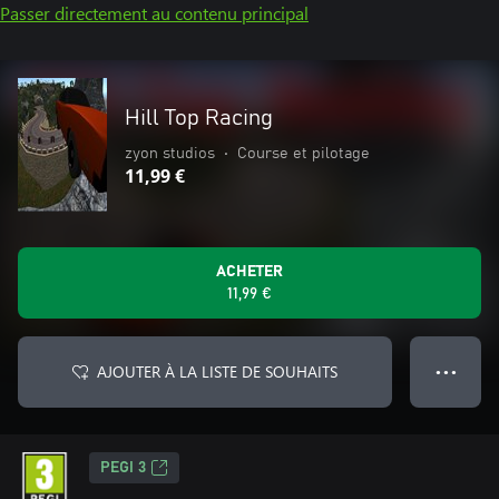
Passer directement au contenu principal
Hill Top Racing
zyon studios
•
Course et pilotage
11,99 €
ACHETER
11,99 €
AJOUTER À LA LISTE DE SOUHAITS
● ● ●
PEGI 3