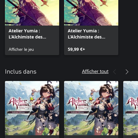
Atelier Yumia :
Atelier Yumia :
L’Alchimiste des
L’Alchimiste des
Souvenirs et la Terre
Souvenirs et la Terre
Rêvée (Xbox Series
Afficher le jeu
Rêvée (Xbox One)
59,99 €+
X|S)
Afficher tout
Inclus dans