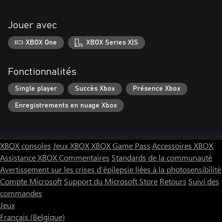
Jouer avec
XBOX One
XBOX Series X|S
Fonctionnalités
Single player
Succès Xbox
Présence Xbox
Enregistrements en nuage Xbox
XBOX consoles
Jeux XBOX
XBOX Game Pass
Accessoires XBOX
Assistance XBOX
Commentaires
Standards de la communauté
Avertissement sur les crises d’épilepsie liées à la photosensibilité
Compte Microsoft
Support du Microsoft Store
Retours
Suivi des
commandes
Jeux
Français (Belgique)